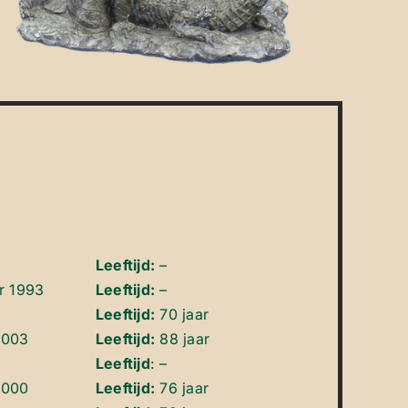
Leeftijd:
–
r 1993
Leeftijd:
–
Leeftijd:
70 jaar
2003
Leeftijd:
88 jaar
Leeftijd
: –
2000
Leeftijd:
76 jaar