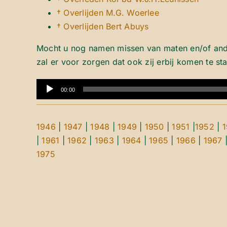
† Overlijden M.G. Woerlee
† Overlijden Bert Abuys
Mocht u nog namen missen van maten en/of ander
zal er voor zorgen dat ook zij erbij komen te st
Audiospeler
00:00
1946
|
1947
|
1948
|
1949
|
1950
|
1951
|
1952
|
|
1961
|
1962
|
1963
|
1964
|
1965
|
1966
|
1967
1975