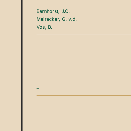
Barnhorst, J.C.
Meiracker, G. v.d.
Vos, B.
–