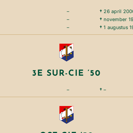
–
†
26 april 200
–
†
november 1
–
†
1 augustus 
3E SUR-CIE ’50
–
†
–