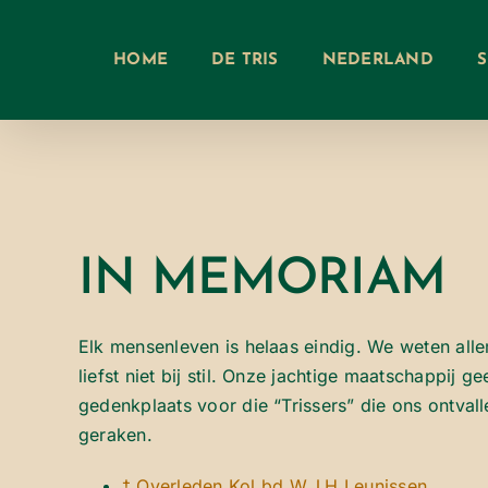
Ga
naar
HOME
DE TRIS
NEDERLAND
inhoud
IN MEMORIAM
Elk mensenleven is helaas eindig. We weten all
liefst niet bij stil. Onze jachtige maatschappij 
gedenkplaats voor die “Trissers” die ons ontvalle
geraken.
† Overleden Kol bd W.J.H.Leunissen