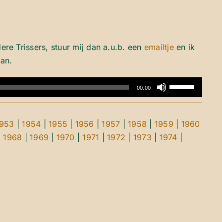
e Trissers, stuur mij dan a.u.b. een
emailtje
en ik
aan.
Gebruik
00:00
Omhoog/Omla
pijltoetsen
1953
|
1954
|
1955
|
1956
|
1957
|
1958
|
1959
|
1960
om
|
1968
|
1969
|
1970
|
1971
|
1972
|
1973
|
1974
|
het
volume
te
verhogen
of
te
verlagen.