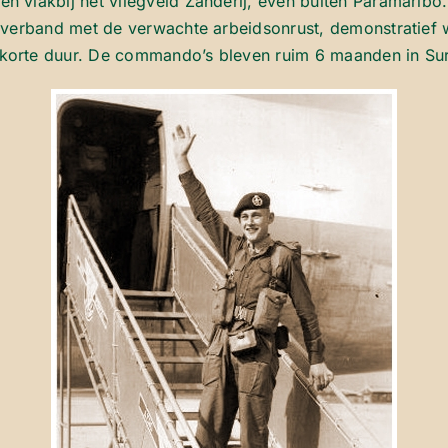
vlakbij het vliegveld Zanderij, even buiten Paramaribo. 
verband met de verwachte arbeidsonrust, demonstratief we
korte duur. De commando’s bleven ruim 6 maanden in Su