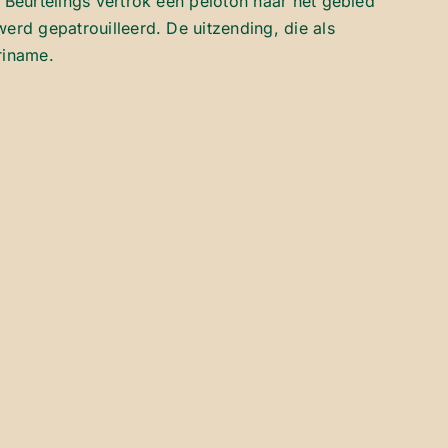
Beurtelings vertrok een peloton naar het gebied
rd gepatrouilleerd. De uitzending, die als
riname.