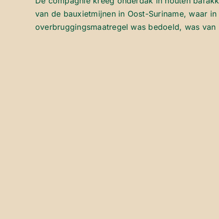
De compagnie kreeg onderdak in houten barakken 
van de bauxietmijnen in Oost-Suriname, waar in 
overbruggingsmaatregel was bedoeld, was van 