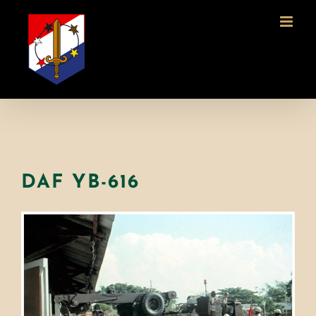
Ga
naar
inhoud
DAF YB-616