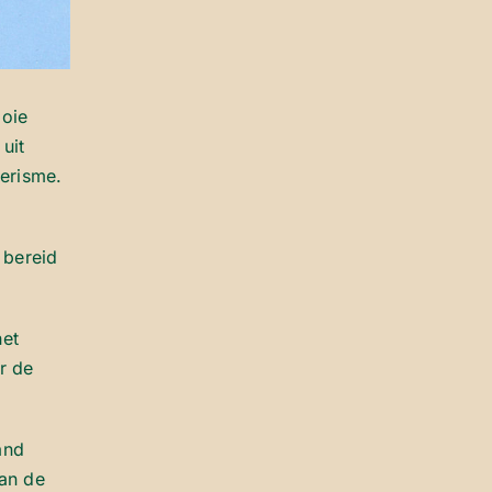
ooie
uit
oerisme.
 bereid
het
r de
and
aan de