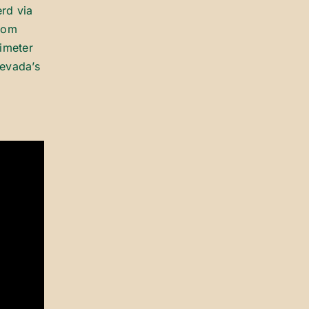
erd via
, om
imeter
levada’s