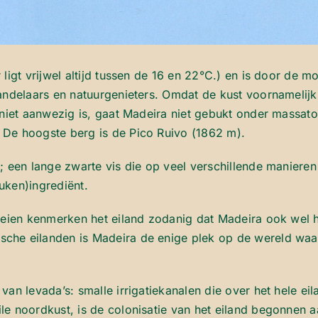
ligt vrijwel altijd tussen de 16 en 22°C.) en is door de m
andelaars en natuurgenieters. Omdat de kust voornamelijk 
 niet aanwezig is, gaat Madeira niet gebukt onder massat
 De hoogste berg is de Pico Ruivo (1862 m).
; een lange zwarte vis die op veel verschillende manieren
uken)ingrediënt.
roeien kenmerken het eiland zodanig dat Madeira ook wel 
che eilanden is Madeira de enige plek op de wereld waa
an levada’s: smalle irrigatiekanalen die over het hele eil
le noordkust, is de colonisatie van het eiland begonnen 