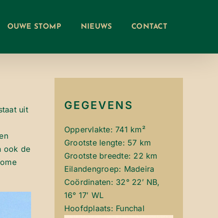
OUWE STOMP
NIEUWS
CONTACT
GEGEVENS
taat uit
Oppervlakte:
741 km²
Ten
Grootste lengte:
57 km
n ook de
Grootste breedte:
22 km
onome
Eilandengroep:
Madeira
Coördinaten:
32° 22′ NB,
16° 17′ WL
Hoofdplaats:
Funchal