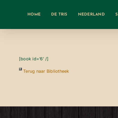
Ga
naar
HOME
DE TRIS
NEDERLAND
inhoud
[book id=’6′ /]
Terug naar Bibliotheek