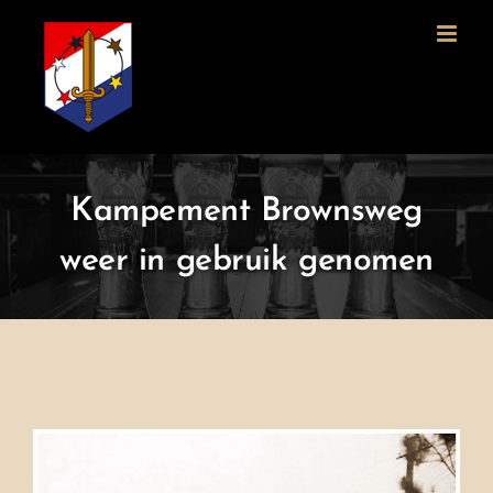
Ga
naar
inhoud
Kampement Brownsweg
weer in gebruik genomen
Bekijk
grotere