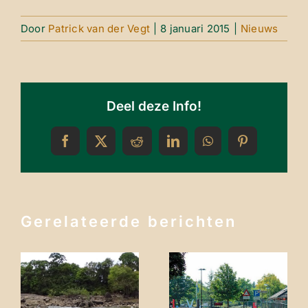
Door
Patrick van der Vegt
|
8 januari 2015
|
Nieuws
Deel deze Info!
Facebook
X
Reddit
LinkedIn
WhatsApp
Pinterest
Gerelateerde berichten